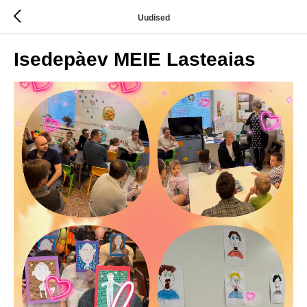
Uudised
Isedepàev MEIE Lasteaias