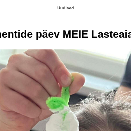
Uudised
entide päev MEIE Lasteai