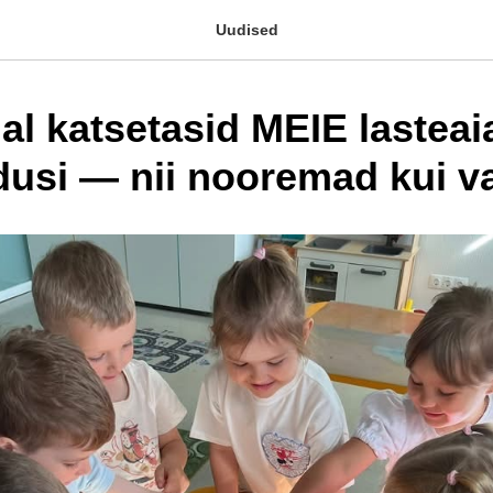
Uudised
al katsetasid MEIE lasteai
usi — nii nooremad kui 